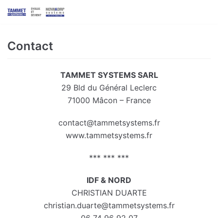
Skip
to
content
Contact
TAMMET SYSTEMS SARL
29 Bld du Général Leclerc
71000 Mâcon – France
contact@tammetsystems.fr
www.tammetsystems.fr
*** *** ***
IDF & NORD
CHRISTIAN DUARTE
christian.duarte@tammetsystems.fr
06 74 96 92 07